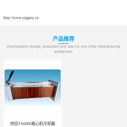
http://www.sxjgmy.cn
产品推荐
Development, design, production and sales in one of the manufacturing
enterprises
供应TA6000离心机冷却器
英格索兰+39433743+级冷却剂