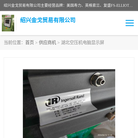
绍兴金戈贸易有限公司主要经营品牌：美国寿力、英格索兰、复盛FS-ELLIOTT，库伯COOPER、阿特拉斯等品牌空压机及配件销售；承接全厂空气压缩机管理、维护保养；节能改造；气体干燥机销售、维护、维修、保养。销售各种品牌空压机空气滤芯、油滤芯、油气分离器；精密过滤器滤芯；除油雾滤芯；抽真空滤芯，消音器，疏水器。劳务承接：全厂空压机维修保养工程，安装工程；移机或汰换工程；节能改造工程等。
绍兴金戈贸易有限公司
当前位置：
首页
>
供应商机
> 湖北空压机电脑显示屏
二手空压机
空压机专用油
超级冷却剂
英格索兰配件
中车鼓风机
闽台富源特种陶瓷
美国寿力空压机零部件
英格索兰离心机空滤芯
英格索兰COOPER离心机
库伯卡麦隆离心机零件
配件
微电脑控制器
离心式压缩机高速转子组