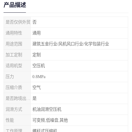
产品描述
是否仅供外贸
否
通用特性
通用
用途范围
建筑五金行业/风机风口行业/化学包装行业
加工定制
定制
适用机型
空压机
压力
0.8MPa
压缩介质
空气
是否跨境出口专供货源
是
润滑方式
机油润滑空压机
性能
可变频,低噪音,其他
工作原理
螺杆式压缩机