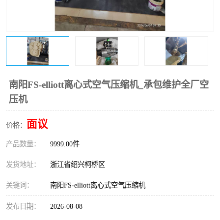
复盛离心机零件
中冷耐高温气侧密封胶垫
空气过滤器
阿特拉斯
冷却器
复盛FS-elliott离心机零件
CAMERON空压机维修
CAMERON空压机显示屏
南阳FS-elliott离心式空气压缩机_承包维护全厂空
压机
面议
价格：
产品数量：
9999.00件
发货地址：
浙江省绍兴柯桥区
关键词：
南阳FS-elliott离心式空气压缩机
发布日期：
2026-08-08