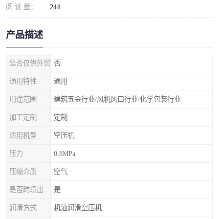
阅 读 量：
244
产品描述
是否仅供外贸
否
通用特性
通用
用途范围
建筑五金行业/风机风口行业/化学包装行业
加工定制
定制
适用机型
空压机
压力
0.8MPa
压缩介质
空气
是否跨境出口*货源
是
润滑方式
机油润滑空压机