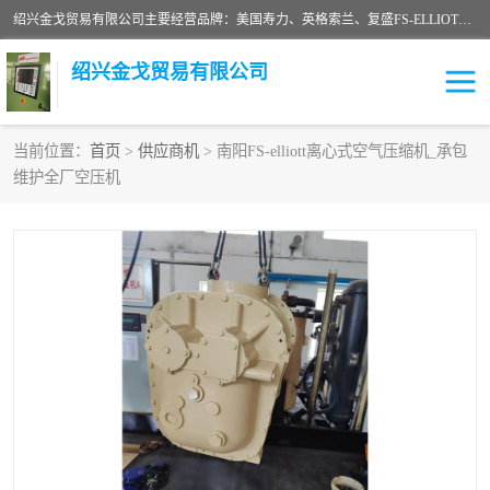
绍兴金戈贸易有限公司主要经营品牌：美国寿力、英格索兰、复盛FS-ELLIOTT，库伯COOPER、阿特拉斯等品牌空压机及配件销售；承接全厂空气压缩机管理、维护保养；节能改造；气体干燥机销售、维护、维修、保养。销售各种品牌空压机空气滤芯、油滤芯、油气分离器；精密过滤器滤芯；除油雾滤芯；抽真空滤芯，消音器，疏水器。劳务承接：全厂空压机维修保养工程，安装工程；移机或汰换工程；节能改造工程等。
绍兴金戈贸易有限公司
当前位置：
首页
>
供应商机
> 南阳FS-elliott离心式空气压缩机_承包
维护全厂空压机
二手空压机
空压机专用油
超级冷却剂
英格索兰配件
中车鼓风机
闽台富源特种陶瓷
美国寿力空压机零部件
英格索兰离心机空滤芯
英格索兰COOPER离心机
库伯卡麦隆离心机零件
配件
微电脑控制器
离心式压缩机高速转子组