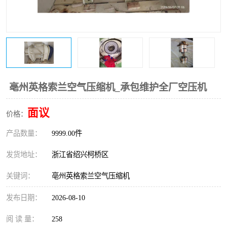
复盛离心机零件
中冷耐高温气侧密封胶垫
空气过滤器
阿特拉斯
冷却器
复盛FS-elliott离心机零件
CAMERON空压机维修
CAMERON空压机显示屏
亳州英格索兰空气压缩机_承包维护全厂空压机
面议
价格：
产品数量：
9999.00件
发货地址：
浙江省绍兴柯桥区
关键词：
亳州英格索兰空气压缩机
发布日期：
2026-08-10
阅 读 量：
258