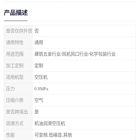
产品描述
是否仅供外贸
否
通用特性
通用
用途范围
建筑五金行业/风机风口行业/化学包装行业
加工定制
定制
适用机型
空压机
压力
0.8MPa
压缩介质
空气
是否跨境出口*货源
是
润滑方式
机油润滑空压机
性能
可变频,低噪音,其他