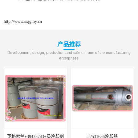
http://www.sxjgmy.cn
产品推荐
Development, design, production and sales in one of the manufacturing
enterprises
英格索兰+39433743+级冷却剂
22531636冷却器