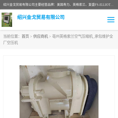
绍兴金戈贸易有限公司主要经营品牌：美国寿力、英格索兰、复盛FS-ELLIOTT，库伯COOPER、阿特拉斯等品牌空压机及配件销售；承接全厂空气压缩机管理、维护保养；节能改造；气体干燥机销售、维护、维修、保养。销售各种品牌空压机空气滤芯、油滤芯、油气分离器；精密过滤器滤芯；除油雾滤芯；抽真空滤芯，消音器，疏水器。劳务承接：全厂空压机维修保养工程，安装工程；移机或汰换工程；节能改造工程等。
绍兴金戈贸易有限公司
当前位置：
首页
>
供应商机
> 亳州英格索兰空气压缩机_承包维护全
厂空压机
二手空压机
空压机专用油
超级冷却剂
英格索兰配件
中车鼓风机
闽台富源特种陶瓷
美国寿力空压机零部件
英格索兰离心机空滤芯
英格索兰COOPER离心机
库伯卡麦隆离心机零件
配件
微电脑控制器
离心式压缩机高速转子组