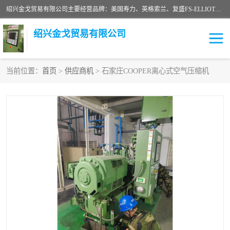
绍兴金戈贸易有限公司主要经营品牌：美国寿力、英格索兰、复盛FS-ELLIOTT，库伯COOPER、阿特拉斯等品牌空压机及配件销售；承接全厂空气压缩机管理、维护保养；节能改造；气体干燥机销售、维护、维修、保养。销售各种品牌空压机空气滤芯、油滤芯、油气分离器；精密过滤器滤芯；除油雾滤芯；抽真空滤芯，消音器，疏水器。劳务承接：全厂空压机维修保养工程，安装工程；移机或汰换工程；节能改造工程等。
绍兴金戈贸易有限公司
当前位置：
首页
>
供应商机
> 石家庄COOPER离心式空气压缩机
二手空压机
空压机专用油
超级冷却剂
英格索兰配件
中车鼓风机
闽台富源特种陶瓷
美国寿力空压机零部件
英格索兰离心机空滤芯
英格索兰COOPER离心机
库伯卡麦隆离心机零件
配件
微电脑控制器
离心式压缩机高速转子组