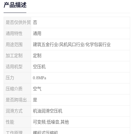
产品描述
是否仅供外贸
否
通用特性
通用
用途范围
建筑五金行业/风机风口行业/化学包装行业
加工定制
定制
适用机型
空压机
压力
0.8MPa
压缩介质
空气
是否跨境出口专供货源
是
润滑方式
机油润滑空压机
性能
可变频,低噪音,其他
工作原理
螺杆式压缩机