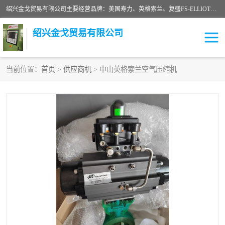
绍兴金戈贸易有限公司主要经营品牌：美国寿力、英格索兰、复盛FS-ELLIOTT，库伯COOPER、阿特拉斯等品牌空压机及配件销售；承接全厂空气压缩机管理、维护保养；节能改造；气体干燥机销售、维护、维修、保养。销售各种品牌空压机空气滤芯、油滤芯、油气分离器；精密过滤器滤芯；除油雾滤芯；抽真空滤芯，消音器，疏水器。劳务承接：全厂空压机维修保养工程，安装工程；移机或汰换工程；节能改造工程等。
绍兴金戈贸易有限公司
当前位置：
首页
>
供应商机
> 中山英格索兰空气压缩机
二手空压机
空压机专用油
超级冷却剂
英格索兰配件
中车鼓风机
闽台富源特种陶瓷
美国寿力空压机零部件
英格索兰离心机空滤芯
英格索兰COOPER离心机
库伯卡麦隆离心机零件
配件
微电脑控制器
离心式压缩机高速转子组