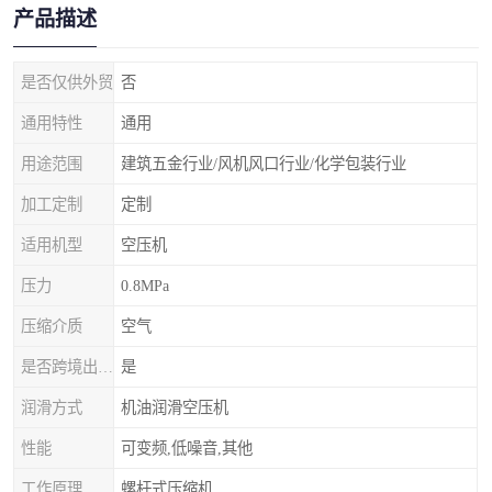
产品描述
是否仅供外贸
否
通用特性
通用
用途范围
建筑五金行业/风机风口行业/化学包装行业
加工定制
定制
适用机型
空压机
压力
0.8MPa
压缩介质
空气
是否跨境出口专供货源
是
润滑方式
机油润滑空压机
性能
可变频,低噪音,其他
工作原理
螺杆式压缩机