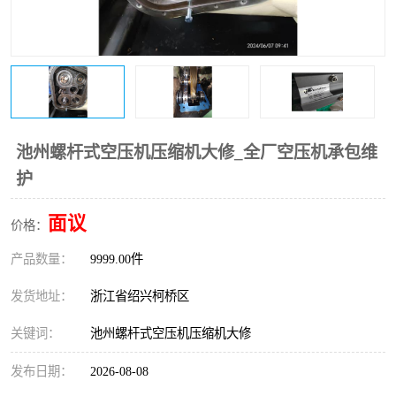
复盛离心机零件
中冷耐高温气侧密封胶垫
空气过滤器
阿特拉斯
冷却器
复盛FS-elliott离心机零件
CAMERON空压机维修
CAMERON空压机显示屏
池州螺杆式空压机压缩机大修_全厂空压机承包维
护
面议
价格：
产品数量：
9999.00件
发货地址：
浙江省绍兴柯桥区
关键词：
池州螺杆式空压机压缩机大修
发布日期：
2026-08-08