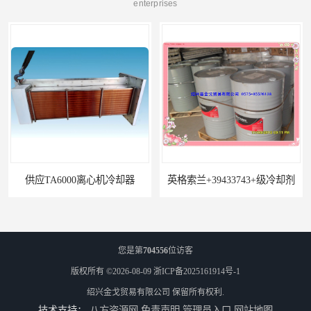
enterprises
供应TA6000离心机冷却器
英格索兰+39433743+级冷却剂
您是第
704556
位访客
版权所有 ©2026-08-09
浙ICP备2025161914号-1
绍兴金戈贸易有限公司
保留所有权利.
技术支持：
八方资源网
免责声明
管理员入口
网站地图