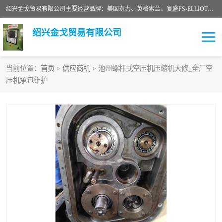
绍兴金戈贸易有限公司主要经营品牌：美国寿力、英格索兰、复盛FS-ELLIOTT，库伯COOPER、阿特拉斯等品牌空压机及配件销售；承接全厂空气压缩机管理、维护保养；节能改造；气体干燥机销售、维护、维修、保养。销售各种品牌空压机空气滤芯、油滤芯、油气分离器；精密过滤器滤芯；除油雾滤芯；抽真空滤芯，消音器，疏水器。劳务承接：全厂空压机维修保养工程，安装工程；移机或汰换工程；节能改造工程等。
绍兴金戈贸易有限公司
当前位置：
首页
>
供应商机
> 池州螺杆式空压机压缩机大修_全厂空
压机承包维护
二手空压机
空压机专用油
超级冷却剂
英格索兰配件
中车鼓风机
闽台富源特种陶瓷
美国寿力空压机零部件
英格索兰离心机空滤芯
英格索兰COOPER离心机
库伯卡麦隆离心机零件
配件
微电脑控制器
离心式压缩机高速转子组