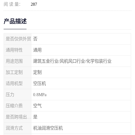
阅 读 量：
287
产品描述
是否仅供外贸
否
通用特性
通用
用途范围
建筑五金行业/风机风口行业/化学包装行业
加工定制
定制
适用机型
空压机
压力
0.8MPa
压缩介质
空气
是否跨境出口专供货源
是
润滑方式
机油润滑空压机