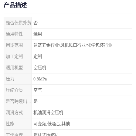
产品描述
是否仅供外贸
否
通用特性
通用
用途范围
建筑五金行业/风机风口行业/化学包装行业
加工定制
定制
适用机型
空压机
压力
0.8MPa
压缩介质
空气
是否跨境出口专供货源
是
润滑方式
机油润滑空压机
性能
可变频,低噪音,其他
工作原理
螺杆式压缩机