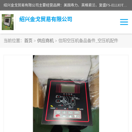
绍兴金戈贸易有限公司主要经营品牌：美国寿力、英格索兰、复盛FS-ELLIOTT，库伯COOPER、阿特拉斯等品牌空压机及配件销售；承接全厂空气压缩机管理、维护保养；节能改造；气体干燥机销售、维护、维修、保养。销售各种品牌空压机空气滤芯、油滤芯、油气分离器；精密过滤器滤芯；除油雾滤芯；抽真空滤芯，消音器，疏水器。劳务承接：全厂空压机维修保养工程，安装工程；移机或汰换工程；节能改造工程等。
绍兴金戈贸易有限公司
当前位置：
首页
>
供应商机
> 信阳空压机备品备件_空压机配件
二手空压机
空压机专用油
超级冷却剂
英格索兰配件
中车鼓风机
闽台富源特种陶瓷
美国寿力空压机零部件
英格索兰离心机空滤芯
英格索兰COOPER离心机
库伯卡麦隆离心机零件
配件
微电脑控制器
离心式压缩机高速转子组