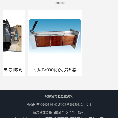
enterprises
供应TA6000离心机冷却器
英格索兰+39433743+级冷却剂
您是第
704252
位访客
版权所有 ©2026-08-09
浙ICP备2025161914号-1
绍兴金戈贸易有限公司
保留所有权利.