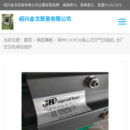
绍兴金戈贸易有限公司主要经营品牌：美国寿力、英格索兰、复盛FS-ELLIOTT，库伯COOPER、阿特拉斯等品牌空压机及配件销售；承接全厂空气压缩机管理、维护保养；节能改造；气体干燥机销售、维护、维修、保养。销售各种品牌空压机空气滤芯、油滤芯、油气分离器；精密过滤器滤芯；除油雾滤芯；抽真空滤芯，消音器，疏水器。劳务承接：全厂空压机维修保养工程，安装工程；移机或汰换工程；节能改造工程等。
绍兴金戈贸易有限公司
当前位置：
首页
>
供应商机
> 朔州COOPER离心式空气压缩机_全厂
空压机承包维护
二手空压机
空压机专用油
超级冷却剂
英格索兰配件
中车鼓风机
闽台富源特种陶瓷
美国寿力空压机零部件
英格索兰离心机空滤芯
英格索兰COOPER离心机
库伯卡麦隆离心机零件
配件
微电脑控制器
离心式压缩机高速转子组