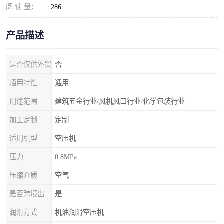
阅 读 量：
286
产品描述
是否仅供外贸
否
通用特性
通用
用途范围
建筑五金行业/风机风口行业/化学包装行业
加工定制
定制
适用机型
空压机
压力
0.8MPa
压缩介质
空气
是否跨境出口专供货源
是
润滑方式
机油润滑空压机