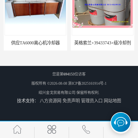
离心机冷却器
英格索兰+39433743+级冷却剂
您是第
694153
位访客
版权所有 ©2026-08-08
浙ICP备2025161914号-1
绍兴金戈贸易有限公司
保留所有权利.
技术支持：
八方资源网
免责声明
管理员入口
网站地图
22531636冷却器
寿力LS32空压机油冷却器