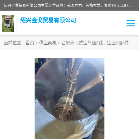
绍兴金戈贸易有限公司主要经营品牌：美国寿力、英格索兰、复盛FS-ELLIOTT，库伯COOPER、阿特拉斯等品牌空压机及配件销售；承接全厂空气压缩机管理、维护保养；节能改造；气体干燥机销售、维护、维修、保养。销售各种品牌空压机空气滤芯、油滤芯、油气分离器；精密过滤器滤芯；除油雾滤芯；抽真空滤芯，消音器，疏水器。劳务承接：全厂空压机维修保养工程，安装工程；移机或汰换工程；节能改造工程等。
绍兴金戈贸易有限公司
当前位置：
首页
>
供应商机
> 合肥离心式空气压缩机_空压机配件
二手空压机
空压机专用油
超级冷却剂
英格索兰配件
中车鼓风机
闽台富源特种陶瓷
美国寿力空压机零部件
英格索兰离心机空滤芯
英格索兰COOPER离心机
库伯卡麦隆离心机零件
配件
微电脑控制器
离心式压缩机高速转子组