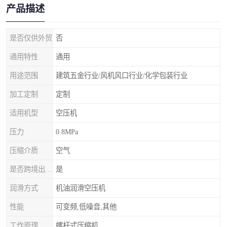
产品描述
是否仅供外贸
否
通用特性
通用
用途范围
建筑五金行业/风机风口行业/化学包装行业
加工定制
定制
适用机型
空压机
压力
0.8MPa
压缩介质
空气
是否跨境出口专供货源
是
润滑方式
机油润滑空压机
性能
可变频,低噪音,其他
工作原理
螺杆式压缩机