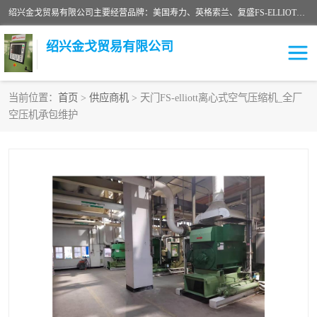
绍兴金戈贸易有限公司主要经营品牌：美国寿力、英格索兰、复盛FS-ELLIOTT，库伯COOPER、阿特拉斯等品牌空压机及配件销售；承接全厂空气压缩机管理、维护保养；节能改造；气体干燥机销售、维护、维修、保养。销售各种品牌空压机空气滤芯、油滤芯、油气分离器；精密过滤器滤芯；除油雾滤芯；抽真空滤芯，消音器，疏水器。劳务承接：全厂空压机维修保养工程，安装工程；移机或汰换工程；节能改造工程等。
绍兴金戈贸易有限公司
当前位置：
首页
>
供应商机
> 天门FS-elliott离心式空气压缩机_全厂
空压机承包维护
二手空压机
空压机专用油
超级冷却剂
英格索兰配件
中车鼓风机
闽台富源特种陶瓷
美国寿力空压机零部件
英格索兰离心机空滤芯
英格索兰COOPER离心机
库伯卡麦隆离心机零件
配件
微电脑控制器
离心式压缩机高速转子组