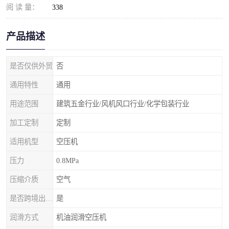
阅 读 量：
338
产品描述
是否仅供外贸
否
通用特性
通用
用途范围
建筑五金行业/风机风口行业/化学包装行业
加工定制
定制
适用机型
空压机
压力
0.8MPa
压缩介质
空气
是否跨境出口专供货源
是
润滑方式
机油润滑空压机