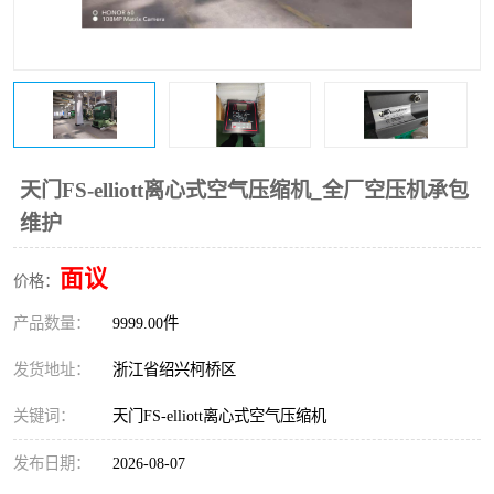
复盛离心机零件
中冷耐高温气侧密封胶垫
空气过滤器
阿特拉斯
冷却器
复盛FS-elliott离心机零件
CAMERON空压机维修
CAMERON空压机显示屏
天门FS-elliott离心式空气压缩机_全厂空压机承包
维护
面议
价格：
产品数量：
9999.00件
发货地址：
浙江省绍兴柯桥区
关键词：
天门FS-elliott离心式空气压缩机
发布日期：
2026-08-07