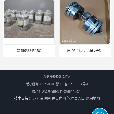
冷却剂38459582
离心空压机高速转子组
您是第
696508
位访客
版权所有 ©2026-08-08
浙ICP备2025161914号-1
绍兴金戈贸易有限公司
保留所有权利.
技术支持：
八方资源网
免责声明
管理员入口
网站地图