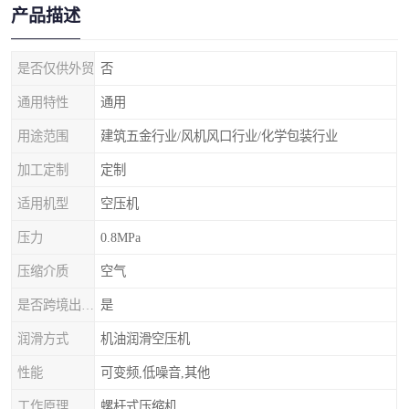
产品描述
是否仅供外贸
否
通用特性
通用
用途范围
建筑五金行业/风机风口行业/化学包装行业
加工定制
定制
适用机型
空压机
压力
0.8MPa
压缩介质
空气
是否跨境出口专供货源
是
润滑方式
机油润滑空压机
性能
可变频,低噪音,其他
工作原理
螺杆式压缩机