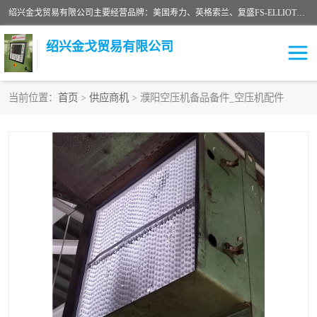
绍兴金戈贸易有限公司主要经营品牌：美国寿力、英格索兰、复盛FS-ELLIOTT，库伯COOPER、阿特拉斯等品牌空压机及配件销售；承接全厂空气压缩机管理、维护保养；节能改造；气体干燥机销售、维护、维修、保养。销售各种品牌空压机空气滤芯、油滤芯、油气分离器；精密过滤器滤芯；除油雾滤芯；抽真空滤芯，消音器，疏水器。劳务承接：全厂空压机维修保养工程，安装工程；移机或汰换工程；节能改造工程等。
绍兴金戈贸易有限公司
当前位置：
首页
>
供应商机
> 濮阳空压机备品备件_空压机配件
二手空压机
空压机专用油
超级冷却剂
英格索兰配件
中车鼓风机
闽台富源特种陶瓷
美国寿力空压机零部件
英格索兰离心机空滤芯
英格索兰COOPER离心机
库伯卡麦隆离心机零件
配件
微电脑控制器
离心式压缩机高速转子组