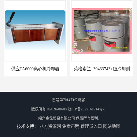
供应TA6000离心机冷却器
英格索兰+39433743+级冷却剂
您是第
701473
位访客
版权所有 ©2026-08-08
浙ICP备2025161914号-1
绍兴金戈贸易有限公司
保留所有权利.
技术支持：
八方资源网
免责声明
管理员入口
网站地图