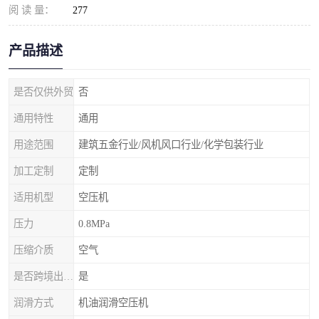
阅 读 量：
277
产品描述
是否仅供外贸
否
通用特性
通用
用途范围
建筑五金行业/风机风口行业/化学包装行业
加工定制
定制
适用机型
空压机
压力
0.8MPa
压缩介质
空气
是否跨境出口专供货源
是
润滑方式
机油润滑空压机