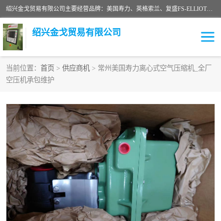
绍兴金戈贸易有限公司主要经营品牌：美国寿力、英格索兰、复盛FS-ELLIOTT，库伯COOPER、阿特拉斯等品牌空压机及配件销售；承接全厂空气压缩机管理、维护保养；节能改造；气体干燥机销售、维护、维修、保养。销售各种品牌空压机空气滤芯、油滤芯、油气分离器；精密过滤器滤芯；除油雾滤芯；抽真空滤芯，消音器，疏水器。劳务承接：全厂空压机维修保养工程，安装工程；移机或汰换工程；节能改造工程等。
绍兴金戈贸易有限公司
当前位置：
首页
>
供应商机
> 常州美国寿力离心式空气压缩机_全厂
空压机承包维护
二手空压机
空压机专用油
超级冷却剂
英格索兰配件
中车鼓风机
闽台富源特种陶瓷
美国寿力空压机零部件
英格索兰离心机空滤芯
英格索兰COOPER离心机
库伯卡麦隆离心机零件
配件
微电脑控制器
离心式压缩机高速转子组