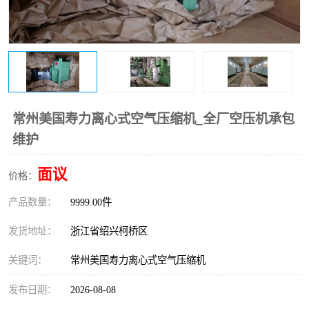
复盛离心机零件
中冷耐高温气侧密封胶垫
空气过滤器
阿特拉斯
冷却器
复盛FS-elliott离心机零件
CAMERON空压机维修
CAMERON空压机显示屏
常州美国寿力离心式空气压缩机_全厂空压机承包
维护
面议
价格：
产品数量：
9999.00件
发货地址：
浙江省绍兴柯桥区
关键词：
常州美国寿力离心式空气压缩机
发布日期：
2026-08-08