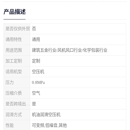
产品描述
是否仅供外贸
否
通用特性
通用
用途范围
建筑五金行业/风机风口行业/化学包装行业
加工定制
定制
适用机型
空压机
压力
0.8MPa
压缩介质
空气
是否跨境出口专供货源
是
润滑方式
机油润滑空压机
性能
可变频,低噪音,其他