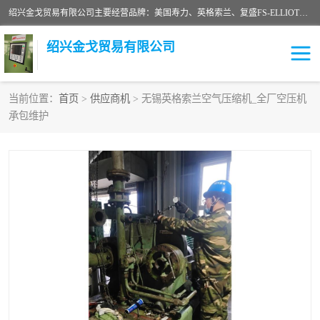
绍兴金戈贸易有限公司主要经营品牌：美国寿力、英格索兰、复盛FS-ELLIOTT，库伯COOPER、阿特拉斯等品牌空压机及配件销售；承接全厂空气压缩机管理、维护保养；节能改造；气体干燥机销售、维护、维修、保养。销售各种品牌空压机空气滤芯、油滤芯、油气分离器；精密过滤器滤芯；除油雾滤芯；抽真空滤芯，消音器，疏水器。劳务承接：全厂空压机维修保养工程，安装工程；移机或汰换工程；节能改造工程等。
绍兴金戈贸易有限公司
当前位置：
首页
>
供应商机
> 无锡英格索兰空气压缩机_全厂空压机
承包维护
二手空压机
空压机专用油
超级冷却剂
英格索兰配件
中车鼓风机
闽台富源特种陶瓷
美国寿力空压机零部件
英格索兰离心机空滤芯
英格索兰COOPER离心机
库伯卡麦隆离心机零件
配件
微电脑控制器
离心式压缩机高速转子组