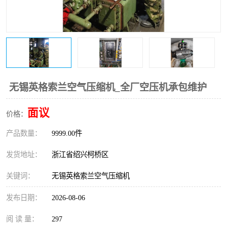
复盛离心机零件
中冷耐高温气侧密封胶垫
空气过滤器
阿特拉斯
冷却器
复盛FS-elliott离心机零件
CAMERON空压机维修
CAMERON空压机显示屏
无锡英格索兰空气压缩机_全厂空压机承包维护
面议
价格：
产品数量：
9999.00件
发货地址：
浙江省绍兴柯桥区
关键词：
无锡英格索兰空气压缩机
发布日期：
2026-08-06
阅 读 量：
297