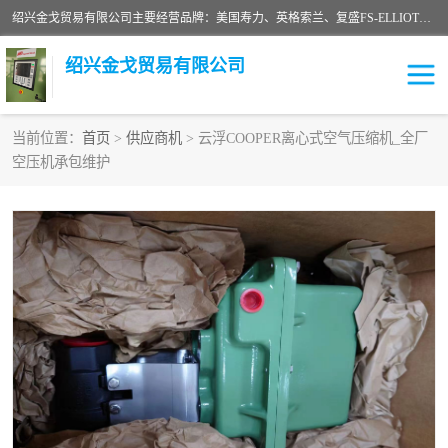
绍兴金戈贸易有限公司主要经营品牌：美国寿力、英格索兰、复盛FS-ELLIOTT，库伯COOPER、阿特拉斯等品牌空压机及配件销售；承接全厂空气压缩机管理、维护保养；节能改造；气体干燥机销售、维护、维修、保养。销售各种品牌空压机空气滤芯、油滤芯、油气分离器；精密过滤器滤芯；除油雾滤芯；抽真空滤芯，消音器，疏水器。劳务承接：全厂空压机维修保养工程，安装工程；移机或汰换工程；节能改造工程等。
绍兴金戈贸易有限公司
当前位置：
首页
>
供应商机
> 云浮COOPER离心式空气压缩机_全厂
空压机承包维护
二手空压机
空压机专用油
超级冷却剂
英格索兰配件
中车鼓风机
闽台富源特种陶瓷
美国寿力空压机零部件
英格索兰离心机空滤芯
英格索兰COOPER离心机
库伯卡麦隆离心机零件
配件
微电脑控制器
离心式压缩机高速转子组