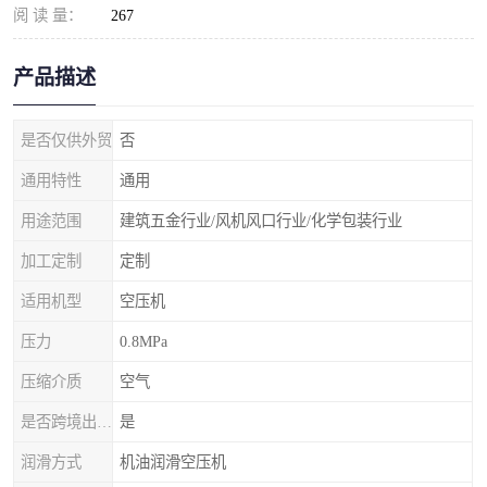
阅 读 量：
267
产品描述
是否仅供外贸
否
通用特性
通用
用途范围
建筑五金行业/风机风口行业/化学包装行业
加工定制
定制
适用机型
空压机
压力
0.8MPa
压缩介质
空气
是否跨境出口专供货源
是
润滑方式
机油润滑空压机