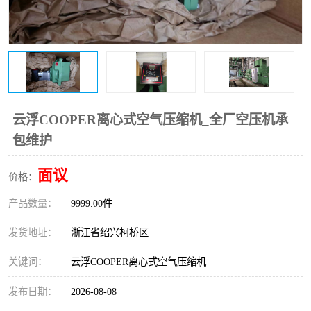
复盛离心机零件
中冷耐高温气侧密封胶垫
空气过滤器
阿特拉斯
冷却器
复盛FS-elliott离心机零件
CAMERON空压机维修
CAMERON空压机显示屏
云浮COOPER离心式空气压缩机_全厂空压机承
包维护
面议
价格：
产品数量：
9999.00件
发货地址：
浙江省绍兴柯桥区
关键词：
云浮COOPER离心式空气压缩机
发布日期：
2026-08-08