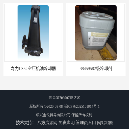
38459582级冷却剂
寿力+24KT油+空压机油
您是第
703007
位访客
版权所有 ©2026-08-08
浙ICP备2025161914号-1
绍兴金戈贸易有限公司
保留所有权利.
技术支持：
八方资源网
免责声明
管理员入口
网站地图