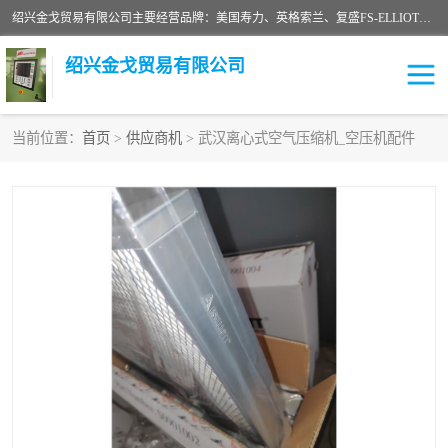
绍兴金戈贸易有限公司主要经营品牌：美国寿力、英格索兰、复盛FS-ELLIOTT，库伯COOPER、阿特拉斯等品牌空压机及配件销售；承接全厂空气压缩机管理、维护保养；节能改造；气体干燥机销售、维护、维修、保养。销售各种品牌空压机空气滤芯、油滤芯、油气分离器；精密过滤器滤芯；除油雾滤芯；抽真空滤芯，消音器，疏水器。劳务承接：全厂空压机维修保养工程，安装工程；移机或汰换工程；节能改造工程等。
绍兴金戈贸易有限公司
当前位置：
首页
>
供应商机
> 武汉离心式空气压缩机_空压机配件
二手空压机
空压机专用油
超级冷却剂
英格索兰配件
中车鼓风机
闽台富源特种陶瓷
美国寿力空压机零部件
英格索兰离心机空滤芯
英格索兰COOPER离心机
库伯卡麦隆离心机零件
配件
微电脑控制器
离心式压缩机高速转子组