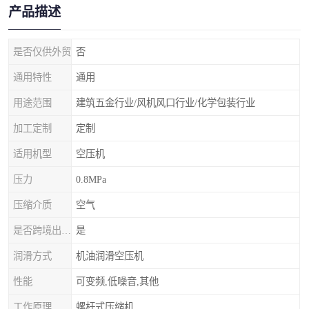
产品描述
是否仅供外贸
否
通用特性
通用
用途范围
建筑五金行业/风机风口行业/化学包装行业
加工定制
定制
适用机型
空压机
压力
0.8MPa
压缩介质
空气
是否跨境出口专供货源
是
润滑方式
机油润滑空压机
性能
可变频,低噪音,其他
工作原理
螺杆式压缩机