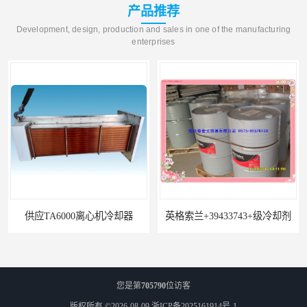
产品推荐
Development, design, production and sales in one of the manufacturing
enterprises
TA6000离心机冷却器
英格索兰+39433743+级冷却剂
您是第
705790
位访客
版权所有 ©2026-08-09
浙ICP备2025161914号-1