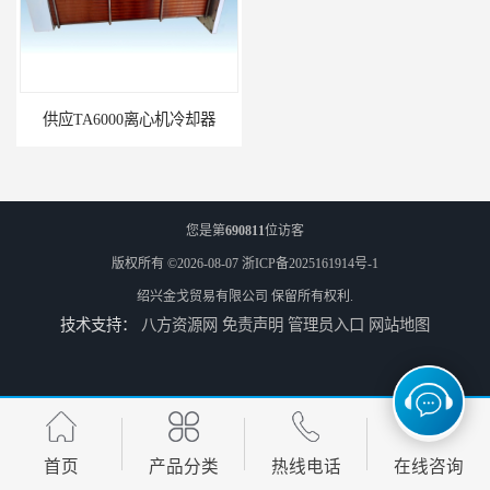
供应TA6000离心机冷却器
英格索兰+39433743+级冷却剂
您是第
690811
位访客
版权所有 ©2026-08-07
浙ICP备2025161914号-1
绍兴金戈贸易有限公司
保留所有权利.
技术支持：
八方资源网
免责声明
管理员入口
网站地图
22531636冷却器
寿力LS32空压机油冷却器
首页
产品分类
热线电话
在线咨询