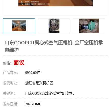
复盛离心机零件
中冷耐高温气侧密封胶垫
空气过滤器
阿特拉斯
冷却器
复盛FS-elliott离心机零件
CAMERON空压机维修
CAMERON空压机显示屏
山东COOPER离心式空气压缩机_全厂空压机承
包维护
面议
价格：
产品数量：
9999.00件
发货地址：
浙江省绍兴柯桥区
关键词：
山东COOPER离心式空气压缩机
发布日期：
2026-08-07