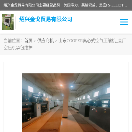
绍兴金戈贸易有限公司主要经营品牌：美国寿力、英格索兰、复盛FS-ELLIOTT，库伯COOPER、阿特拉斯等品牌空压机及配件销售；承接全厂空气压缩机管理、维护保养；节能改造；气体干燥机销售、维护、维修、保养。销售各种品牌空压机空气滤芯、油滤芯、油气分离器；精密过滤器滤芯；除油雾滤芯；抽真空滤芯，消音器，疏水器。劳务承接：全厂空压机维修保养工程，安装工程；移机或汰换工程；节能改造工程等。
绍兴金戈贸易有限公司
当前位置：
首页
>
供应商机
> 山东COOPER离心式空气压缩机_全厂
空压机承包维护
二手空压机
空压机专用油
超级冷却剂
英格索兰配件
中车鼓风机
闽台富源特种陶瓷
美国寿力空压机零部件
英格索兰离心机空滤芯
英格索兰COOPER离心机
库伯卡麦隆离心机零件
配件
微电脑控制器
离心式压缩机高速转子组