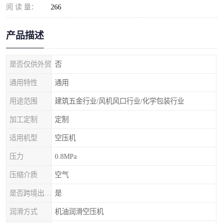
阅 读 量：
266
产品描述
是否仅供外贸
否
通用特性
通用
用途范围
建筑五金行业/风机风口行业/化学包装行业
加工定制
定制
适用机型
空压机
压力
0.8MPa
压缩介质
空气
是否跨境出口专供货源
是
润滑方式
机油润滑空压机