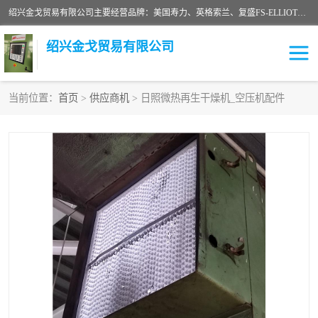
绍兴金戈贸易有限公司主要经营品牌：美国寿力、英格索兰、复盛FS-ELLIOTT，库伯COOPER、阿特拉斯等品牌空压机及配件销售；承接全厂空气压缩机管理、维护保养；节能改造；气体干燥机销售、维护、维修、保养。销售各种品牌空压机空气滤芯、油滤芯、油气分离器；精密过滤器滤芯；除油雾滤芯；抽真空滤芯，消音器，疏水器。劳务承接：全厂空压机维修保养工程，安装工程；移机或汰换工程；节能改造工程等。
绍兴金戈贸易有限公司
当前位置：
首页
>
供应商机
> 日照微热再生干燥机_空压机配件
二手空压机
空压机专用油
超级冷却剂
英格索兰配件
中车鼓风机
闽台富源特种陶瓷
美国寿力空压机零部件
英格索兰离心机空滤芯
英格索兰COOPER离心机
库伯卡麦隆离心机零件
配件
微电脑控制器
离心式压缩机高速转子组