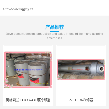
http://www.sxjgmy.cn
产品推荐
Development, design, production and sales in one of the manufacturing
enterprises
英格索兰+39433743+级冷却剂
22531636冷却器