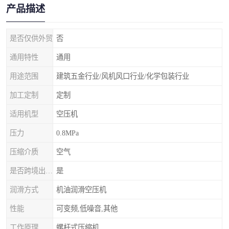
产品描述
是否仅供外贸
否
通用特性
通用
用途范围
建筑五金行业/风机风口行业/化学包装行业
加工定制
定制
适用机型
空压机
压力
0.8MPa
压缩介质
空气
是否跨境出口专供货源
是
润滑方式
机油润滑空压机
性能
可变频,低噪音,其他
工作原理
螺杆式压缩机