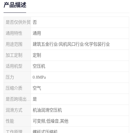
产品描述
是否仅供外贸
否
通用特性
通用
用途范围
建筑五金行业/风机风口行业/化学包装行业
加工定制
定制
适用机型
空压机
压力
0.8MPa
压缩介质
空气
是否跨境出口专供货源
是
润滑方式
机油润滑空压机
性能
可变频,低噪音,其他
工作原理
螺杆式压缩机