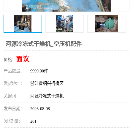
复盛离心机零件
中冷耐高温气侧密封胶垫
空气过滤器
阿特拉斯
冷却器
复盛FS-elliott离心机零件
河源冷冻式干燥机_空压机配件
CAMERON空压机维修
CAMERON空压机显示屏
面议
价格：
产品数量：
9999.00件
发货地址：
浙江省绍兴柯桥区
关键词：
河源冷冻式干燥机
发布日期：
2026-08-08
阅 读 量：
281