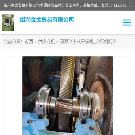
绍兴金戈贸易有限公司主要经营品牌：美国寿力、英格索兰、复盛FS-ELLIOTT，库伯COOPER、阿特拉斯等品牌空压机及配件销售；承接全厂空气压缩机管理、维护保养；节能改造；气体干燥机销售、维护、维修、保养。销售各种品牌空压机空气滤芯、油滤芯、油气分离器；精密过滤器滤芯；除油雾滤芯；抽真空滤芯，消音器，疏水器。劳务承接：全厂空压机维修保养工程，安装工程；移机或汰换工程；节能改造工程等。
绍兴金戈贸易有限公司
当前位置：
首页
>
供应商机
> 河源冷冻式干燥机_空压机配件
二手空压机
空压机专用油
超级冷却剂
英格索兰配件
中车鼓风机
闽台富源特种陶瓷
美国寿力空压机零部件
英格索兰离心机空滤芯
英格索兰COOPER离心机
库伯卡麦隆离心机零件
配件
微电脑控制器
离心式压缩机高速转子组