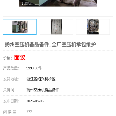
复盛离心机零件
中冷耐高温气侧密封胶垫
空气过滤器
阿特拉斯
冷却器
复盛FS-elliott离心机零件
CAMERON空压机维修
CAMERON空压机显示屏
扬州空压机备品备件_全厂空压机承包维护
面议
价格：
产品数量：
9999.00件
发货地址：
浙江省绍兴柯桥区
关键词：
扬州空压机备品备件
发布日期：
2026-08-06
阅 读 量：
277