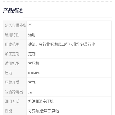
产品描述
是否仅供外贸
否
通用特性
通用
用途范围
建筑五金行业/风机风口行业/化学包装行业
加工定制
定制
适用机型
空压机
压力
0.8MPa
压缩介质
空气
是否跨境出口专供货源
是
润滑方式
机油润滑空压机
性能
可变频,低噪音,其他