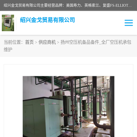
绍兴金戈贸易有限公司主要经营品牌：美国寿力、英格索兰、复盛FS-ELLIOTT，库伯COOPER、阿特拉斯等品牌空压机及配件销售；承接全厂空气压缩机管理、维护保养；节能改造；气体干燥机销售、维护、维修、保养。销售各种品牌空压机空气滤芯、油滤芯、油气分离器；精密过滤器滤芯；除油雾滤芯；抽真空滤芯，消音器，疏水器。劳务承接：全厂空压机维修保养工程，安装工程；移机或汰换工程；节能改造工程等。
绍兴金戈贸易有限公司
当前位置：
首页
>
供应商机
> 扬州空压机备品备件_全厂空压机承包
维护
二手空压机
空压机专用油
超级冷却剂
英格索兰配件
中车鼓风机
闽台富源特种陶瓷
美国寿力空压机零部件
英格索兰离心机空滤芯
英格索兰COOPER离心机
库伯卡麦隆离心机零件
配件
微电脑控制器
离心式压缩机高速转子组