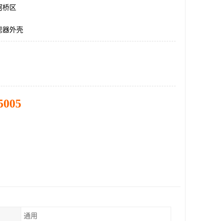
柯桥区
滤器外壳
5005
通用