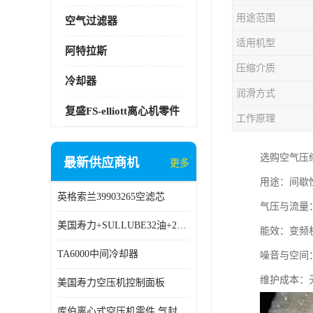
用途范围
空气过滤器
适用机型
阿特拉斯
压缩介质
冷却器
润滑方式
复盛FS-elliott离心机零件
工作原理
选购空气压
最新供应商机
更多
用途：间歇
英格索兰39903265空滤芯
气压与流量：
美国寿力+SULLUBE32油+250022-669
能效：变频
TA6000中间冷却器
噪音与空间
维护成本：
美国寿力空压机控制面板
库伯离心式空压机零件 气封 机型 TA6000 TA18 TA9000原厂品质