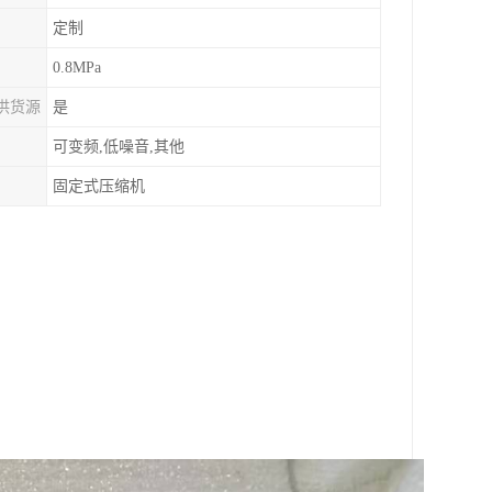
定制
0.8MPa
供货源
是
可变频,低噪音,其他
固定式压缩机