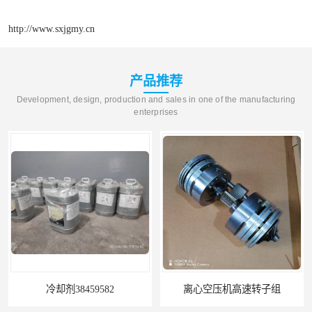
http://www.sxjgmy.cn
产品推荐
Development, design, production and sales in one of the manufacturing
enterprises
冷却剂38459582
离心空压机高速转子组