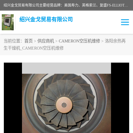
绍兴金戈贸易有限公司主要经营品牌：美国寿力、英格索兰、复盛FS-ELLIOTT，库伯COOPER、阿特拉斯等品牌空压机及配件销售；承接全厂空气压缩机管理、维护保养；节能改造；气体干燥机销售、维护、维修、保养。销售各种品牌空压机空气滤芯、油滤芯、油气分离器；精密过滤器滤芯；除油雾滤芯；抽真空滤芯，消音器，疏水器。劳务承接：全厂空压机维修保养工程，安装工程；移机或汰换工程；节能改造工程等。
绍兴金戈贸易有限公司
当前位置：
首页
>
供应商机
>
CAMERON空压机维修
> 洛阳余热再
生干燥机_CAMERON空压机维修
二手空压机
空压机专用油
超级冷却剂
英格索兰配件
中车鼓风机
闽台富源特种陶瓷
美国寿力空压机零部件
英格索兰离心机空滤芯
英格索兰COOPER离心机
库伯卡麦隆离心机零件
配件
微电脑控制器
离心式压缩机高速转子组