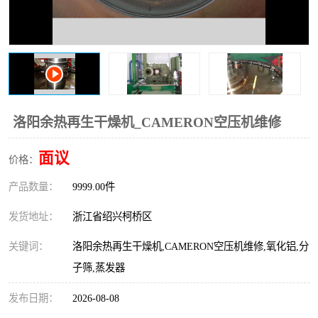
复盛离心机零件
中冷耐高温气侧密封胶垫
空气过滤器
阿特拉斯
冷却器
复盛FS-elliott离心机零件
CAMERON空压机维修
CAMERON空压机显示屏
洛阳余热再生干燥机_CAMERON空压机维修
面议
价格：
产品数量：
9999.00件
发货地址：
浙江省绍兴柯桥区
关键词：
洛阳余热再生干燥机,CAMERON空压机维修,氧化铝,分
子筛,蒸发器
发布日期：
2026-08-08