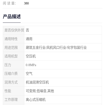
阅 读 量：
380
产品描述
是否仅供外贸
否
通用特性
通用
用途范围
建筑五金行业/风机风口行业/化学包装行业
适用机型
空压机
压力
0.8MPa
压缩介质
空气
润滑方式
机油润滑空压机
性能
可变频,低噪音,其他
工作原理
离心式压缩机