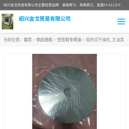
绍兴金戈贸易有限公司主要经营品牌：美国寿力、英格索兰、复盛FS-ELLIOTT，库伯COOPER、阿特拉斯等品牌空压机及配件销售；承接全厂空气压缩机管理、维护保养；节能改造；气体干燥机销售、维护、维修、保养。销售各种品牌空压机空气滤芯、油滤芯、油气分离器；精密过滤器滤芯；除油雾滤芯；抽真空滤芯，消音器，疏水器。劳务承接：全厂空压机维修保养工程，安装工程；移机或汰换工程；节能改造工程等。
绍兴金戈贸易有限公司
当前位置：
首页
>
供应商机
>
空压机专用油
> 吸附式干燥机_主油泵
二手空压机
空压机专用油
超级冷却剂
英格索兰配件
中车鼓风机
闽台富源特种陶瓷
美国寿力空压机零部件
英格索兰离心机空滤芯
英格索兰COOPER离心机
库伯卡麦隆离心机零件
配件
微电脑控制器
离心式压缩机高速转子组