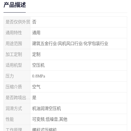
产品描述
是否仅供外贸
否
通用特性
通用
用途范围
建筑五金行业/风机风口行业/化学包装行业
加工定制
定制
适用机型
空压机
压力
0.8MPa
压缩介质
空气
是否跨境出口专供货源
是
润滑方式
机油润滑空压机
性能
可变频,低噪音,其他
工作原理
螺杆式压缩机