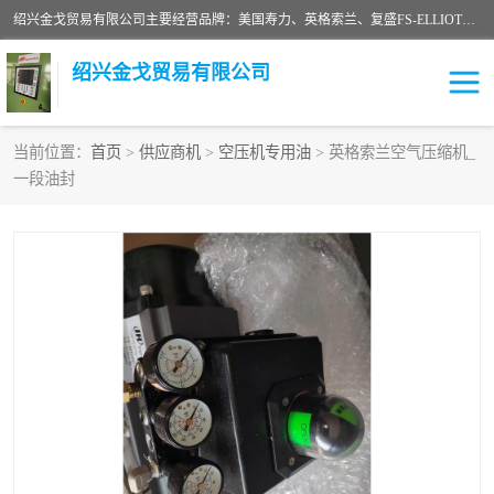
绍兴金戈贸易有限公司主要经营品牌：美国寿力、英格索兰、复盛FS-ELLIOTT，库伯COOPER、阿特拉斯等品牌空压机及配件销售；承接全厂空气压缩机管理、维护保养；节能改造；气体干燥机销售、维护、维修、保养。销售各种品牌空压机空气滤芯、油滤芯、油气分离器；精密过滤器滤芯；除油雾滤芯；抽真空滤芯，消音器，疏水器。劳务承接：全厂空压机维修保养工程，安装工程；移机或汰换工程；节能改造工程等。
绍兴金戈贸易有限公司
当前位置：
首页
>
供应商机
>
空压机专用油
> 英格索兰空气压缩机_
一段油封
二手空压机
空压机专用油
超级冷却剂
英格索兰配件
中车鼓风机
闽台富源特种陶瓷
美国寿力空压机零部件
英格索兰离心机空滤芯
英格索兰COOPER离心机
库伯卡麦隆离心机零件
配件
微电脑控制器
离心式压缩机高速转子组