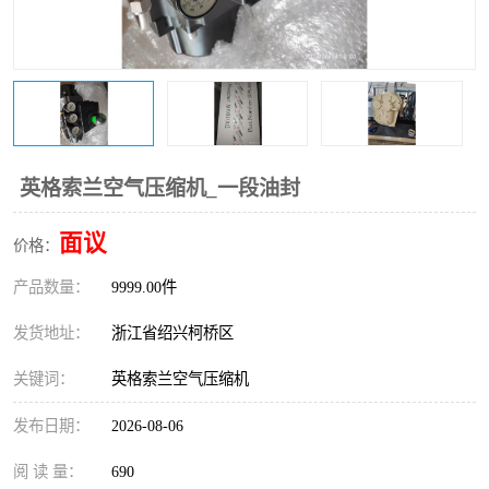
复盛离心机零件
中冷耐高温气侧密封胶垫
空气过滤器
阿特拉斯
冷却器
复盛FS-elliott离心机零件
CAMERON空压机维修
CAMERON空压机显示屏
英格索兰空气压缩机_一段油封
面议
价格：
产品数量：
9999.00件
发货地址：
浙江省绍兴柯桥区
关键词：
英格索兰空气压缩机
发布日期：
2026-08-06
阅 读 量：
690