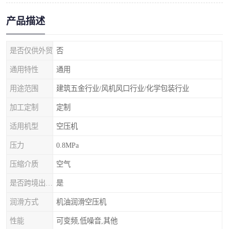
产品描述
是否仅供外贸
否
通用特性
通用
用途范围
建筑五金行业/风机风口行业/化学包装行业
加工定制
定制
适用机型
空压机
压力
0.8MPa
压缩介质
空气
是否跨境出口专供货源
是
润滑方式
机油润滑空压机
性能
可变频,低噪音,其他