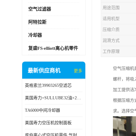
用途范围
空气过滤器
适用机型
阿特拉斯
压缩介质
冷却器
润滑方式
复盛FS-elliott离心机零件
工作原理
空气压缩机
最新供应商机
更多
螺杆，将吸
英格索兰39903265空滤芯
加工提供洁
美国寿力+SULLUBE32油+250022-669
根据压缩方
TA6000中间冷却器
求。选择空
美国寿力空压机控制面板
库伯离心式空压机零件 气封 机型 TA6000 TA18 TA9000原厂品质