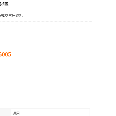
柯桥区
离心式空气压缩机
5005
通用