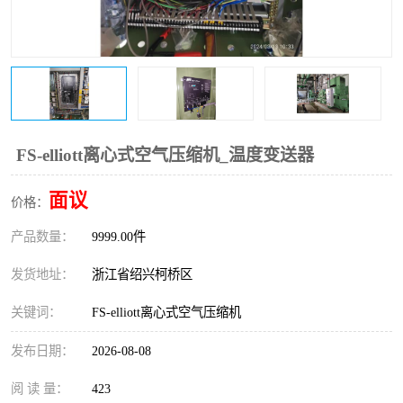
复盛离心机零件
中冷耐高温气侧密封胶垫
空气过滤器
阿特拉斯
冷却器
复盛FS-elliott离心机零件
CAMERON空压机维修
CAMERON空压机显示屏
FS-elliott离心式空气压缩机_温度变送器
面议
价格：
产品数量：
9999.00件
发货地址：
浙江省绍兴柯桥区
关键词：
FS-elliott离心式空气压缩机
发布日期：
2026-08-08
阅 读 量：
423