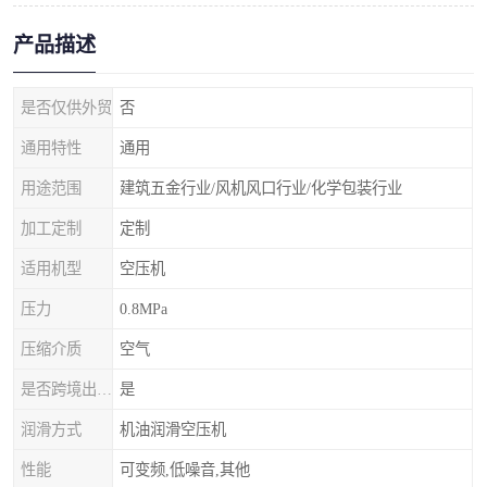
产品描述
是否仅供外贸
否
通用特性
通用
用途范围
建筑五金行业/风机风口行业/化学包装行业
加工定制
定制
适用机型
空压机
压力
0.8MPa
压缩介质
空气
是否跨境出口专供货源
是
润滑方式
机油润滑空压机
性能
可变频,低噪音,其他