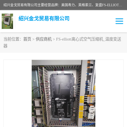
绍兴金戈贸易有限公司主要经营品牌：美国寿力、英格索兰、复盛FS-ELLIOTT，库伯COOPER、阿特拉斯等品牌空压机及配件销售；承接全厂空气压缩机管理、维护保养；节能改造；气体干燥机销售、维护、维修、保养。销售各种品牌空压机空气滤芯、油滤芯、油气分离器；精密过滤器滤芯；除油雾滤芯；抽真空滤芯，消音器，疏水器。劳务承接：全厂空压机维修保养工程，安装工程；移机或汰换工程；节能改造工程等。
绍兴金戈贸易有限公司
当前位置：
首页
>
供应商机
> FS-elliott离心式空气压缩机_温度变送
器
二手空压机
空压机专用油
超级冷却剂
英格索兰配件
中车鼓风机
闽台富源特种陶瓷
美国寿力空压机零部件
英格索兰离心机空滤芯
英格索兰COOPER离心机
库伯卡麦隆离心机零件
配件
微电脑控制器
离心式压缩机高速转子组