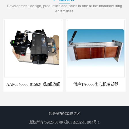
Development, design, production and sales in one of the manufacturing
enterprises
阀
供应TA6000离心机冷却器
您是第
705032
位访客
版权所有 ©2026-08-09
浙ICP备2025161914号-1