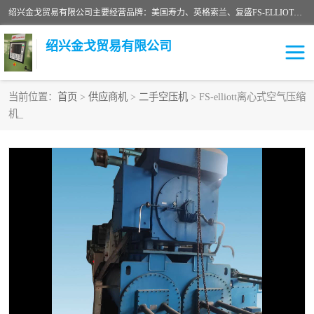
绍兴金戈贸易有限公司主要经营品牌：美国寿力、英格索兰、复盛FS-ELLIOTT，库伯COOPER、阿特拉斯等品牌空压机及配件销售；承接全厂空气压缩机管理、维护保养；节能改造；气体干燥机销售、维护、维修、保养。销售各种品牌空压机空气滤芯、油滤芯、油气分离器；精密过滤器滤芯；除油雾滤芯；抽真空滤芯，消音器，疏水器。劳务承接：全厂空压机维修保养工程，安装工程；移机或汰换工程；节能改造工程等。
绍兴金戈贸易有限公司
当前位置：
首页
>
供应商机
>
二手空压机
> FS-elliott离心式空气压缩
机_
二手空压机
空压机专用油
超级冷却剂
英格索兰配件
中车鼓风机
闽台富源特种陶瓷
美国寿力空压机零部件
英格索兰离心机空滤芯
英格索兰COOPER离心机
库伯卡麦隆离心机零件
配件
微电脑控制器
离心式压缩机高速转子组