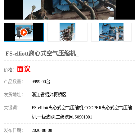
复盛离心机零件
中冷耐高温气侧密封胶垫
空气过滤器
阿特拉斯
冷却器
复盛FS-elliott离心机零件
CAMERON空压机维修
CAMERON空压机显示屏
FS-elliott离心式空气压缩机_
面议
价格：
产品数量：
9999.00台
发货地址：
浙江省绍兴柯桥区
关键词：
FS-elliott离心式空气压缩机,COOPER离心式空气压缩
机,一级滤网,二级滤网,S0901001
发布日期：
2026-08-08