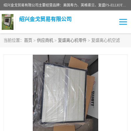
绍兴金戈贸易有限公司主要经营品牌：美国寿力、英格索兰、复盛FS-ELLIOTT，库伯COOPER、阿特拉斯等品牌空压机及配件销售；承接全厂空气压缩机管理、维护保养；节能改造；气体干燥机销售、维护、维修、保养。销售各种品牌空压机空气滤芯、油滤芯、油气分离器；精密过滤器滤芯；除油雾滤芯；抽真空滤芯，消音器，疏水器。劳务承接：全厂空压机维修保养工程，安装工程；移机或汰换工程；节能改造工程等。
绍兴金戈贸易有限公司
当前位置：
首页
>
供应商机
>
复盛离心机零件
> 复盛离心机空滤
二手空压机
空压机专用油
超级冷却剂
英格索兰配件
中车鼓风机
闽台富源特种陶瓷
美国寿力空压机零部件
英格索兰离心机空滤芯
英格索兰COOPER离心机
库伯卡麦隆离心机零件
配件
微电脑控制器
离心式压缩机高速转子组