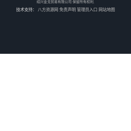
绍兴金戈贸易有限公司
保留所有权利.
技术支持：
八方资源网
免责声明
管理员入口
网站地图
英格索兰+39433743+级冷却剂
22531636冷却器
寿力LS32空压机油冷却器
38459582级冷却剂