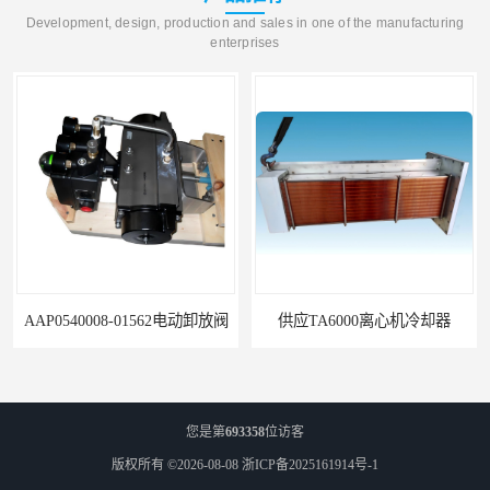
Development, design, production and sales in one of the manufacturing
enterprises
动卸放阀
供应TA6000离心机冷却器
您是第
693358
位访客
版权所有 ©2026-08-08
浙ICP备2025161914号-1