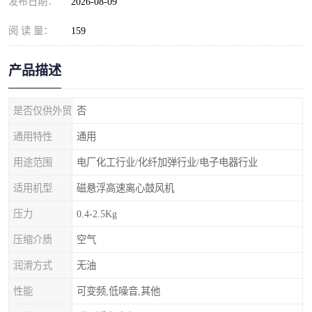
发布日期：
2026-08-09
阅 读 量：
159
产品描述
是否仅供外贸
否
通用特性
通用
用途范围
电厂化工行业/化纤加弹行业/电子电器行业
适用机型
磁悬浮高速离心鼓风机
压力
0.4-2.5Kg
压缩介质
空气
润滑方式
无油
性能
可变频,低噪音,其他