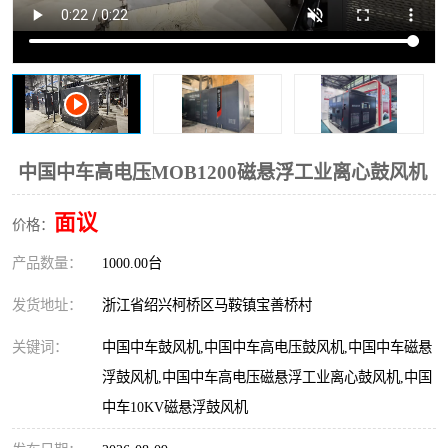
复盛离心机零件
中冷耐高温气侧密封胶垫
空气过滤器
阿特拉斯
冷却器
复盛FS-elliott离心机零件
CAMERON空压机维修
CAMERON空压机显示屏
中国中车高电压MOB1200磁悬浮工业离心鼓风机
面议
价格：
产品数量：
1000.00台
发货地址：
浙江省绍兴柯桥区马鞍镇宝善桥村
关键词：
中国中车鼓风机,中国中车高电压鼓风机,中国中车磁悬
浮鼓风机,中国中车高电压磁悬浮工业离心鼓风机,中国
中车10KV磁悬浮鼓风机