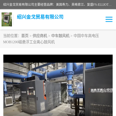
绍兴金戈贸易有限公司主要经营品牌：美国寿力、英格索兰、复盛FS-ELLIOTT，库伯COOPER、阿特拉斯等品牌空压机及配件销售；承接全厂空气压缩机管理、维护保养；节能改造；气体干燥机销售、维护、维修、保养。销售各种品牌空压机空气滤芯、油滤芯、油气分离器；精密过滤器滤芯；除油雾滤芯；抽真空滤芯，消音器，疏水器。劳务承接：全厂空压机维修保养工程，安装工程；移机或汰换工程；节能改造工程等。
绍兴金戈贸易有限公司
当前位置：
首页
>
供应商机
>
中车鼓风机
> 中国中车高电压
MOB1200磁悬浮工业离心鼓风机
二手空压机
空压机专用油
超级冷却剂
英格索兰配件
中车鼓风机
闽台富源特种陶瓷
美国寿力空压机零部件
英格索兰离心机空滤芯
英格索兰COOPER离心机
库伯卡麦隆离心机零件
配件
微电脑控制器
离心式压缩机高速转子组