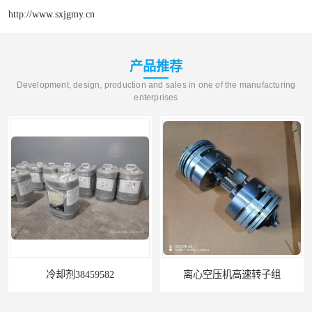
http://www.sxjgmy.cn
产品推荐
Development, design, production and sales in one of the manufacturing
enterprises
冷却剂38459582
离心空压机高速转子组