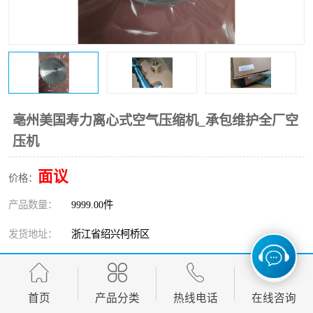
复盛离心机零件
中冷耐高温气侧密封胶垫
空气过滤器
阿特拉斯
冷却器
复盛FS-elliott离心机零件
CAMERON空压机维修
CAMERON空压机显示屏
亳州美国寿力离心式空气压缩机_承包维护全厂空
压机
面议
价格：
产品数量：
9999.00件
发货地址：
浙江省绍兴柯桥区
关键词：
亳州美国寿力离心式空气压缩机
发布日期：
2026-08-08
首页
产品分类
热线电话
在线咨询