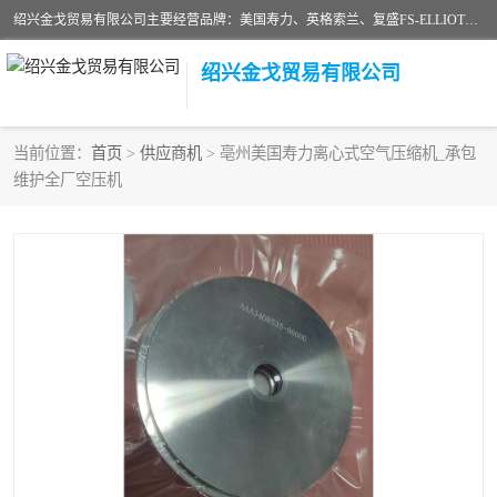
绍兴金戈贸易有限公司主要经营品牌：美国寿力、英格索兰、复盛FS-ELLIOTT，库伯COOPER、阿特拉斯等品牌空压机及配件销售；承接全厂空气压缩机管理、维护保养；节能改造；气体干燥机销售、维护、维修、保养。销售各种品牌空压机空气滤芯、油滤芯、油气分离器；精密过滤器滤芯；除油雾滤芯；抽真空滤芯，消音器，疏水器。劳务承接：全厂空压机维修保养工程，安装工程；移机或汰换工程；节能改造工程等。
绍兴金戈贸易有限公司
当前位置：
首页
>
供应商机
> 亳州美国寿力离心式空气压缩机_承包
维护全厂空压机
二手空压机
空压机专用油
超级冷却剂
英格索兰配件
中车鼓风机
闽台富源特种陶瓷
美国寿力空压机零部件
英格索兰离心机空滤芯
英格索兰COOPER离心机
库伯卡麦隆离心机零件
配件
微电脑控制器
离心式压缩机高速转子组