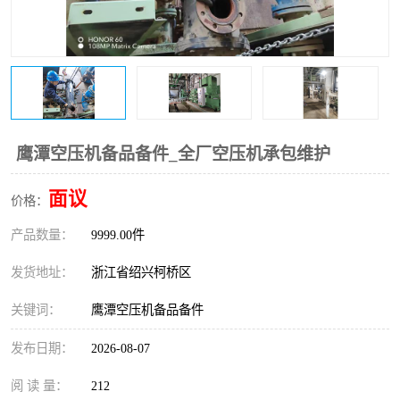
复盛离心机零件
中冷耐高温气侧密封胶垫
空气过滤器
阿特拉斯
冷却器
复盛FS-elliott离心机零件
CAMERON空压机维修
CAMERON空压机显示屏
鹰潭空压机备品备件_全厂空压机承包维护
面议
价格：
产品数量：
9999.00件
发货地址：
浙江省绍兴柯桥区
关键词：
鹰潭空压机备品备件
发布日期：
2026-08-07
阅 读 量：
212