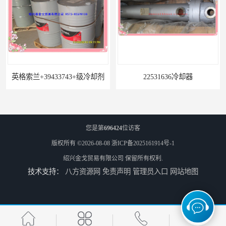
英格索兰+39433743+级冷却剂
22531636冷却器
您是第
696424
位访客
版权所有 ©2026-08-08
浙ICP备2025161914号-1
绍兴金戈贸易有限公司
保留所有权利.
技术支持：
八方资源网
免责声明
管理员入口
网站地图
寿力LS32空压机油冷却器
38459582级冷却剂