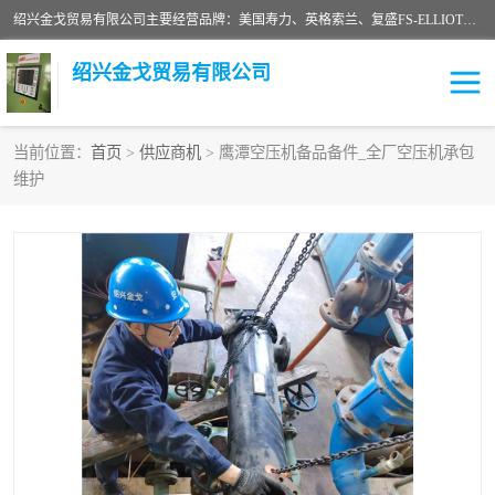
绍兴金戈贸易有限公司主要经营品牌：美国寿力、英格索兰、复盛FS-ELLIOTT，库伯COOPER、阿特拉斯等品牌空压机及配件销售；承接全厂空气压缩机管理、维护保养；节能改造；气体干燥机销售、维护、维修、保养。销售各种品牌空压机空气滤芯、油滤芯、油气分离器；精密过滤器滤芯；除油雾滤芯；抽真空滤芯，消音器，疏水器。劳务承接：全厂空压机维修保养工程，安装工程；移机或汰换工程；节能改造工程等。
绍兴金戈贸易有限公司
当前位置：
首页
>
供应商机
> 鹰潭空压机备品备件_全厂空压机承包
维护
二手空压机
空压机专用油
超级冷却剂
英格索兰配件
中车鼓风机
闽台富源特种陶瓷
美国寿力空压机零部件
英格索兰离心机空滤芯
英格索兰COOPER离心机
库伯卡麦隆离心机零件
配件
微电脑控制器
离心式压缩机高速转子组