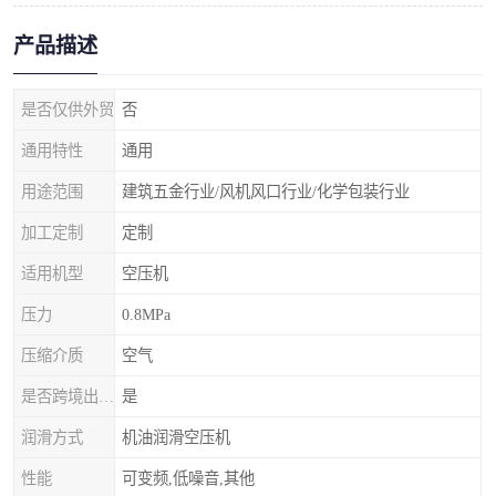
产品描述
是否仅供外贸
否
通用特性
通用
用途范围
建筑五金行业/风机风口行业/化学包装行业
加工定制
定制
适用机型
空压机
压力
0.8MPa
压缩介质
空气
是否跨境出口专供货源
是
润滑方式
机油润滑空压机
性能
可变频,低噪音,其他