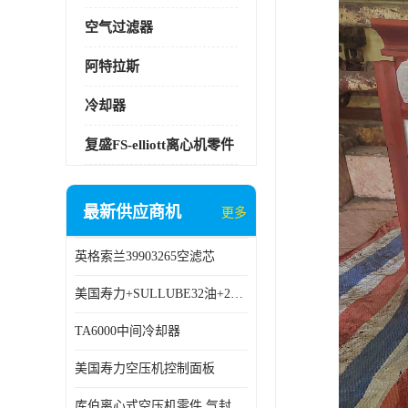
空气过滤器
阿特拉斯
冷却器
复盛FS-elliott离心机零件
最新供应商机
更多
英格索兰39903265空滤芯
美国寿力+SULLUBE32油+250022-669
TA6000中间冷却器
美国寿力空压机控制面板
库伯离心式空压机零件 气封 机型 TA6000 TA18 TA9000原厂品质