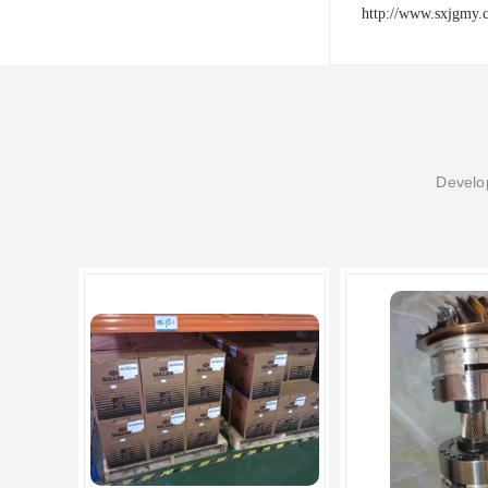
http://www.sxjgmy.
Develop