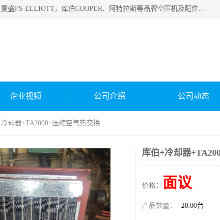
绍兴金戈贸易有限公司主要经营品牌：美国寿力、英格索兰、复盛FS-ELLIOTT，库伯COOPER、阿特拉斯等品牌空压机及配件销售；承接全厂空气压缩机管理、维护保养；节能改造；气体干燥机销售、维护、维修、保养。销售各种品牌空压机空气滤芯、油滤芯、油气分离器；精密过滤器滤芯；除油雾滤芯；抽真空滤芯，消音器，疏水器。劳务承接：全厂空压机维修保养工程，安装工程；移机或汰换工程；节能改造工程等。
企业视频
公司介绍
公司动态
+冷却器+TA2000+压缩空气热交换
库伯+冷却器+TA2
面议
价格：
产品数量：
20.00台