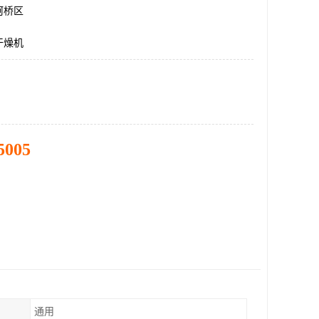
柯桥区
干燥机
5005
通用