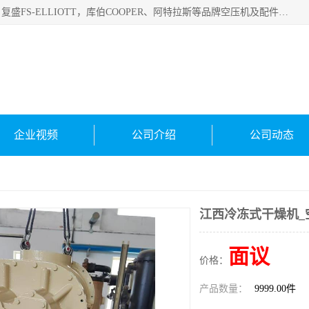
绍兴金戈贸易有限公司主要经营品牌：美国寿力、英格索兰、复盛FS-ELLIOTT，库伯COOPER、阿特拉斯等品牌空压机及配件销售；承接全厂空气压缩机管理、维护保养；节能改造；气体干燥机销售、维护、维修、保养。销售各种品牌空压机空气滤芯、油滤芯、油气分离器；精密过滤器滤芯；除油雾滤芯；抽真空滤芯，消音器，疏水器。劳务承接：全厂空压机维修保养工程，安装工程；移机或汰换工程；节能改造工程等。
企业视频
公司介绍
公司动态
江西冷冻式干燥机_
面议
价格：
产品数量：
9999.00件