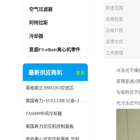
用途范围
空气过滤器
适用机型
阿特拉斯
压缩介质
冷却器
润滑方式
复盛FS-elliott离心机零件
工作原理
冷冻式干燥
最新供应商机
更多
原理是通过
英格索兰39903265空滤芯
与吸附式干
美国寿力+SULLUBE32油+250022-669
代冷冻式干
TA6000中间冷却器
美国寿力空压机控制面板
库伯离心式空压机零件 气封 机型 TA6000 TA18 TA9000原厂品质