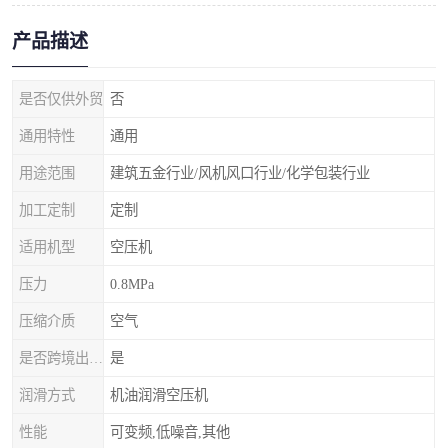
产品描述
是否仅供外贸
否
通用特性
通用
用途范围
建筑五金行业/风机风口行业/化学包装行业
加工定制
定制
适用机型
空压机
压力
0.8MPa
压缩介质
空气
是否跨境出口专供货源
是
润滑方式
机油润滑空压机
性能
可变频,低噪音,其他