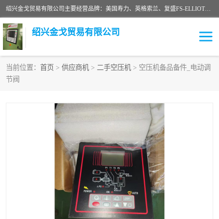
绍兴金戈贸易有限公司主要经营品牌：美国寿力、英格索兰、复盛FS-ELLIOTT，库伯COOPER、阿特拉斯等品牌空压机及配件销售；承接全厂空气压缩机管理、维护保养；节能改造；气体干燥机销售、维护、维修、保养。销售各种品牌空压机空气滤芯、油滤芯、油气分离器；精密过滤器滤芯；除油雾滤芯；抽真空滤芯，消音器，疏水器。劳务承接：全厂空压机维修保养工程，安装工程；移机或汰换工程；节能改造工程等。
绍兴金戈贸易有限公司
当前位置：
首页
>
供应商机
>
二手空压机
> 空压机备品备件_电动调
节阀
二手空压机
空压机专用油
超级冷却剂
英格索兰配件
中车鼓风机
闽台富源特种陶瓷
美国寿力空压机零部件
英格索兰离心机空滤芯
英格索兰COOPER离心机
库伯卡麦隆离心机零件
配件
微电脑控制器
离心式压缩机高速转子组