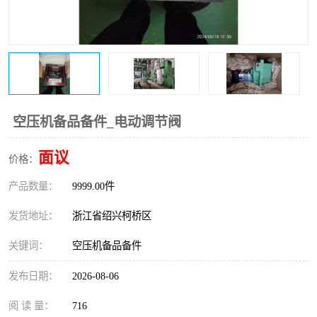
复盛离心机零件
中冷耐高温气侧密封胶垫
空气过滤器
阿特拉斯
冷却器
复盛FS-elliott离心机零件
CAMERON空压机维修
CAMERON空压机显示屏
空压机备品备件_电动调节阀
面议
价格：
产品数量：
9999.00件
发货地址：
浙江省绍兴柯桥区
关键词：
空压机备品备件
发布日期：
2026-08-06
阅 读 量：
716