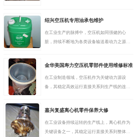
颗心脏稳定跳动的“血液”。对于湖州及周边地
区的制造企业而言，正确选用高品质的空压机
绍兴空压机专用油承包维护
专用油，是保障生..
在工业生产的脉搏中，空压机如同强健的心
脏，持续不断地为各类设备输送着动力之源
——压缩空气。而确保这颗“心脏”持久、稳
定、高效跳动的关键，往往在于一种看似普通
金华美国寿力空压机零部件使用维修标准
却至关重要的物质：空压..
在工业制造领域，空压机作为关键动力源设
备，其稳定高效运行直接关系到生产线的连续
性与整体效益。其中，零部件的品质与规范维
护更是保障设备性能的核心环节。美国寿力空
嘉兴复盛离心机零件保养大修
压机零部件凭借其卓越..
在工业设备持续运转的生产线上，离心机作为
关键设备之一，其稳定运行直接关系到整体生