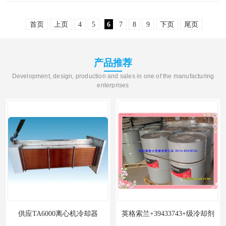
的品质犹如设备的“心脏”，决定着整体性能的
首页
上页
4
5
6
7
8
9
下页
尾页
表现。其中，控制..
产品推荐
Development, design, production and sales in one of the manufacturing
enterprises
供应TA6000离心机冷却器
英格索兰+39433743+级冷却剂