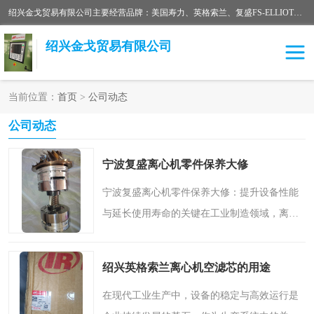
绍兴金戈贸易有限公司主要经营品牌：美国寿力、英格索兰、复盛FS-ELLIOTT，库伯COOPER、阿特拉斯等品牌空压机及配件销售；承接全厂空气压缩机管理、维护保养；节能改造；气体干燥机销售、维护、维修、保养。销售各种品牌空压机空气滤芯、油滤芯、油气分离器；精密过滤器滤芯；除油雾滤芯；抽真空滤芯，消音器，疏水器。劳务承接：全厂空压机维修保养工程，安装工程；移机或汰换工程；节能改造工程等。
绍兴金戈贸易有限公司
当前位置：
首页
>
公司动态
二手空压机
空压机专用油
公司动态
超级冷却剂
英格索兰配件
宁波复盛离心机零件保养大修
中车鼓风机
闽台富源特种陶瓷
宁波复盛离心机零件保养大修：提升设备性能
与延长使用寿命的关键在工业制造领域，离心
美国寿力空压机零部件
英格索兰离心机空滤芯
机作为核心动力设备，其运行稳定性直接关系
到生产效率和产品质量。尤其是在化工、化
英格索兰COOPER离心机
库伯卡麦隆离心机零件
绍兴英格索兰离心机空滤芯的用途
纤、制药等对设备要求..
配件
微电脑控制器
离心式压缩机高速转子组
在现代工业生产中，设备的稳定与高效运行是