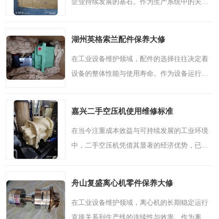
企业持续发展的基石。作为生产系统中的关键
复盛离心机零件
中冷耐高温气侧密封胶垫
一环，离心机的性能直接影响着整体生产流程
的顺畅与产品质量的稳定。而在这其中，一个
空气过滤器
阿特拉斯
湖州英格索兰配件保养大修
看似不起眼却至关重..
冷却器
复盛FS-elliott离心机零件
在工业设备维护领域，配件的选择往往决定着
设备的整体性能与使用寿命。作为设备运行的
CAMERON空压机维修
CAMERON空压机显示屏
核心支撑，优质配件不仅能够保障生产流程的
顺畅，更能为企业带来长期稳定的效益。在众
嘉兴二手空压机使用维修标准
多工业配件品牌中，..
在当今注重成本效益与可持续发展的工业环境
中，二手空压机凭借其显著的经济优势，已成
为众多企业与个人的务实选择。对于预算有限
但生产需求迫切的用户而言，选择一台性能可
舟山复盛离心机零件保养大修
靠的二手设备，不仅..
在工业设备维护领域，离心机的长期稳定运行
直接关系到生产线的连续性与效率。作为离心