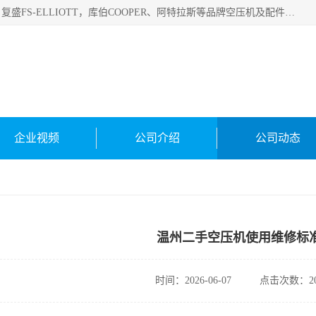
绍兴金戈贸易有限公司主要经营品牌：美国寿力、英格索兰、复盛FS-ELLIOTT，库伯COOPER、阿特拉斯等品牌空压机及配件销售；承接全厂空气压缩机管理、维护保养；节能改造；气体干燥机销售、维护、维修、保养。销售各种品牌空压机空气滤芯、油滤芯、油气分离器；精密过滤器滤芯；除油雾滤芯；抽真空滤芯，消音器，疏水器。劳务承接：全厂空压机维修保养工程，安装工程；移机或汰换工程；节能改造工程等。
企业视频
公司介绍
公司动态
温州二手空压机使用维修标
时间：2026-06-07
点击次数：20