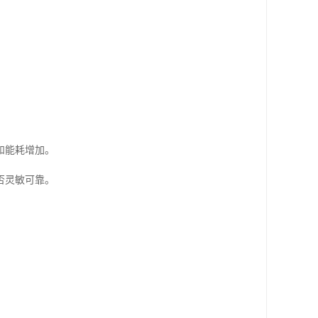
和能耗增加。
否灵敏可靠。