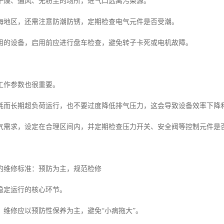
干燥、通风、无粉尘的场所，进气口远离污染源。
海地区，还需注意防潮防锈，定期检查电气元件是否受潮。
用的设备，启用前应进行盘车检查，避免转子卡死或电机故障。
工作参数也很重要。
耗而长期超负荷运行，也不要过度降低排气压力，这会导致设备效率下降
气需求，设定在合理区间内，并定期检查压力开关、安全阀等控制元件是
的维修标准：预防为主，规范检修
稳定运行的核心环节。
，维修应以预防性保养为主，避免“小病拖大”。