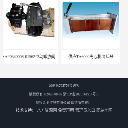
供应TA6000离心机冷却器
英格索兰+39433743+级冷却剂
您是第
705776
位访客
版权所有 ©2026-08-09
浙ICP备2025161914号-1
绍兴金戈贸易有限公司
保留所有权利.
技术支持：
八方资源网
免责声明
管理员入口
网站地图