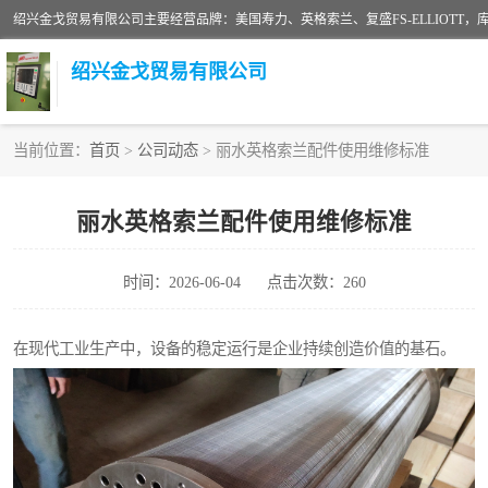
绍兴金戈贸易有限公司
当前位置：
首页
>
公司动态
> 丽水英格索兰配件使用维修标准
二手空压机
丽水英格索兰配件使用维修标准
超级冷却剂
时间：2026-06-04
点击次数：260
中车鼓风机
美国寿力空压机零部件
在现代工业生产中，设备的稳定运行是企业持续创造价值的基石。
英格索兰COOPER离心机配件
微电脑控制器