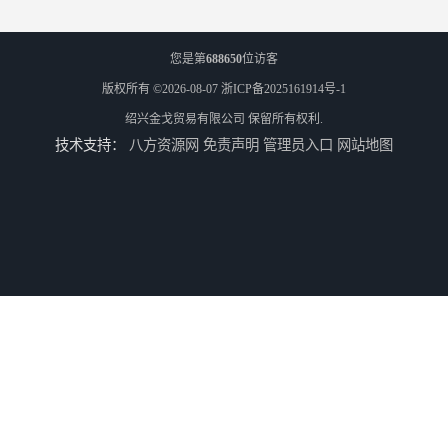
您是第
688650
位访客
版权所有 ©2026-08-07
浙ICP备2025161914号-1
绍兴金戈贸易有限公司
保留所有权利.
技术支持：
八方资源网
免责声明
管理员入口
网站地图
寿力+24KT油+空压机油
离心式空压机转子组