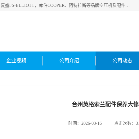
绍兴金戈贸易有限公司主要经营品牌：美国寿力、英格索兰、复盛FS-ELLIOTT，库伯COOPER、阿特拉斯等品牌空压机及配件销售；承接全厂空气压缩机管理、维护保养；节能改造；气体干燥机销售、维护、维修、保养。销售各种品牌空压机空气滤芯、油滤芯、油气分离器；精密过滤器滤芯；除油雾滤芯；抽真空滤芯，消音器，疏水器。劳务承接：全厂空压机维修保养工程，安装工程；移机或汰换工程；节能改造工程等。
企业视频
公司介绍
公司动态
台州英格索兰配件保养大修
时间：2026-03-16
点击次数：31