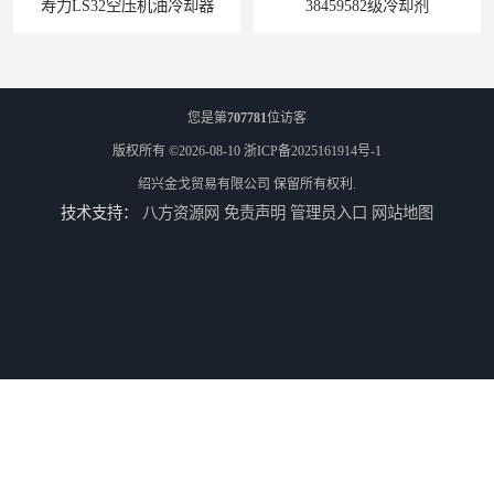
力LS32空压机油冷却器
38459582级冷却剂
您是第
707781
位访客
版权所有 ©2026-08-10
浙ICP备2025161914号-1
绍兴金戈贸易有限公司
保留所有权利.
技术支持：
八方资源网
免责声明
管理员入口
网站地图
寿力+24KT油+空压机油
离心式空压机转子组